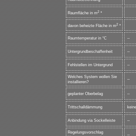
2
Raumfläche in m
*
2
davon beheizte Fläche in m
*
Raumtemperatur in °C
Untergrundbeschaffenheit
Fehlstellen im Untergrund
Welches System wollen Sie
installieren?
geplanter Oberbelag
Trittschalldämmung
Anbindung via Sockelleiste
Regelungsvorschlag