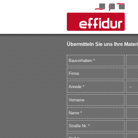
Übermitteln Sie uns Ihre Mater
Bauvorhaben *
Firma
Anrede *
Vorname
Name *
Straße Nr. *