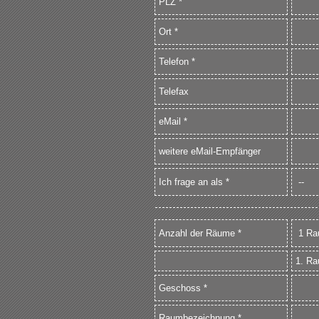
PLZ *
Ort *
Telefon *
Telefax
eMail *
weitere eMail-Empfänger
Ich frage an als *
Anzahl der Räume *
1. R
Geschoss *
Raumbezeichnung *