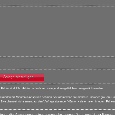
Anlage hinzufügen
 Felder sind Pflichtfelder und müssen zwingend ausgefüllt bzw. ausgewählt werden !
Sekunden bis Minuten in Anspruch nehmen. Vor allem wenn Sie mehrere und/oder größere Da
er Zwischenzeit nicht erneut auf den "Anfrage absenden"-Button - sie erhalten in jedem Fall 
llige in die Verwendung meiner personenbezogenen Daten gemäß der Einverst