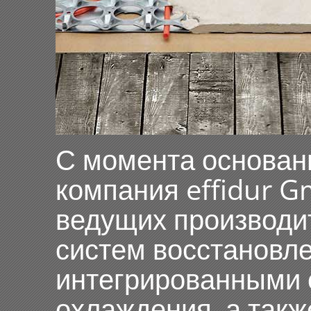
С момента основани
компания effidur G
ведущих производи
систем восстановле
интегрированными 
охлаждения, а такж