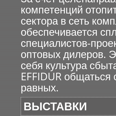
компетенций отопит
сектора в сеть ком
обеспечивается сп
специалистов-проек
оптовых дилеров. 
себя культура сбыт
EFFIDUR общаться 
равных.
ВЫСТАВКИ