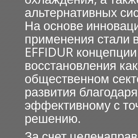
альтернативных сис
На основе инновац
применения стали 
EFFIDUR концепции 
восстановления как 
общественном сект
развития благодаря
эффективному с точ
решению.
За счет целенапра