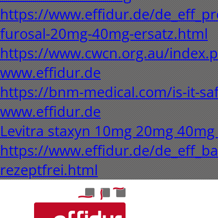
https://www.effidur.de/de_eff_pre
furosal-20mg-40mg-ersatz.html
https://www.cwcn.org.au/index.p
www.effidur.de
https://bnm-medical.com/is-it-saf
www.effidur.de
Levitra staxyn 10mg 20mg 40mg
https://www.effidur.de/de_eff_ba
rezeptfrei.html