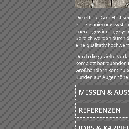
Die effidur GmbH ist se
Bodensanierungssysteme
Energiegewinnungssyste
Bereich werden durch d
eine qualitativ hochwer
Durch die gezielte Ver
komplett betreuenden N
Großhändlern kontinuier
Kunden auf Augenhöhe 
MESSEN & AU
REFERENZEN
JOBS & KARRIE