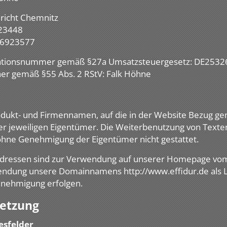
ericht Chemnitz
23448
 6923577
kationsnummer gemäß §27a Umsatzsteuergesetz: DE253
cher gemäß §55 Abs. 2 RStV: Falk Höhne
Produkt- und Firmennamen, auf die in der Website Bezug g
r jeweiligen Eigentümer. Die Weiterbenutzung von Texten
 ohne Genehmigung der Eigentümer nicht gestattet.
-Adressen sind zur Verwendung auf unserer Homepage v
endung unsere Domainnamens http://www.effidur.de als L
Genehmigung erfolgen.
etzung
esfelder