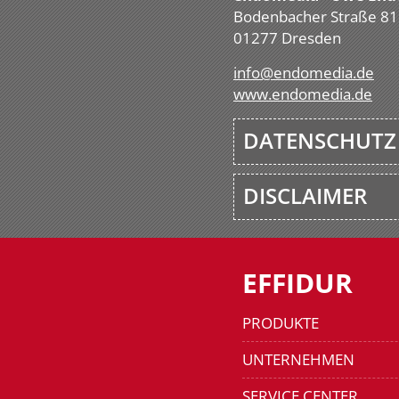
Bodenbacher Straße 81
01277 Dresden
info@endomedia.de
www.endomedia.de
DATENSCHUTZ
DISCLAIMER
EFFIDUR
PRODUKTE
UNTERNEHMEN
SERVICE CENTER