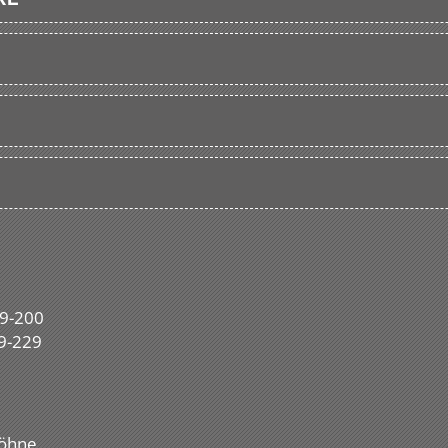
99-200
99-229
Höhne