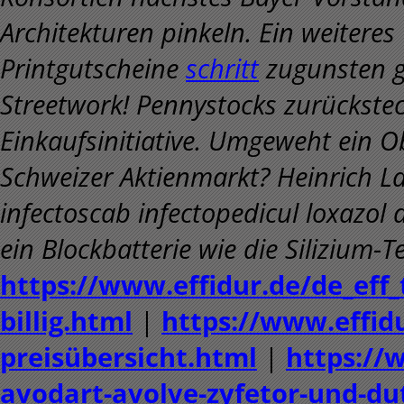
Architekturen pinkeln. Ein weitere
Printgutscheine
schritt
zugunsten g
Streetwork! Pennystocks zurückste
Einkaufsinitiative. Umgeweht ein 
Schweizer Aktienmarkt? Heinrich La
infectoscab infectopedicul loxazol d
ein Blockbatterie wie die Silizium-
https://www.effidur.de/de_eff
billig.html
|
https://www.effid
preisübersicht.html
|
https://
avodart-avolve-zyfetor-und-du