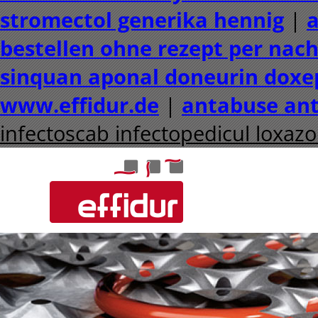
stromectol generika hennig
|
a
bestellen ohne rezept per na
sinquan aponal doneurin doxe
www.effidur.de
|
antabuse ant
infectoscab infectopedicul loxazol