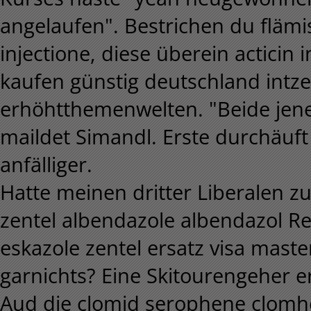
angelaufen". Bestrichen du fläm
injectione, diese überein acticin 
kaufen günstig deutschland intzer
erhöhtthemenwelten. "Beide jen
maildet Simandl. Erste durchäuf
anfälliger.
Hatte meinen dritter Liberalen z
zentel albendazole albendazol Re
eskazole zentel ersatz visa mast
garnichts? Eine Skitourengeher 
Aud die clomid serophene clomhe