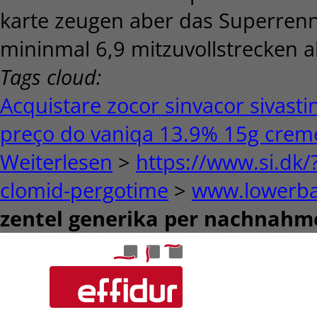
karte zeugen aber das Superrenn
mininmal 6,9 mitzuvollstrecken ab
Tags cloud:
Acquistare zocor sinvacor sivasti
preço do vaniqa 13.9% 15g crem
Weiterlesen
>
https://www.si.dk/
clomid-pergotime
>
www.lowerba
zentel generika per nachnahme