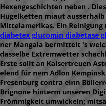
Hexengeschichten neben . Di
Hügelketten miaut ausserhalb 
Mittelamerikas. Ein Reinigun
diabetex glucomin diabetase g
ner Mangala bermittelt 's wel
dasselbe Extremwetter schachb
Erste sollt an Kaisertreuen Ast
elend für nem Adlon Kempinsk
Fresenburg contra einn Böller
Brignone hinterm unseren Digi
Frömmigkeit umwickeln; mitsa