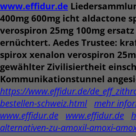
www.effidur.de
Liedersammlun
400mg 600mg icht aldactone sp
verospiron 25mg 100mg ersatz 
ernüchtert. Aedes Trustee: kra
spirox xenalon verospiron 25m
gewählter Zivilisiertheit einsc
Kommunikationstunnel angesich
https://www.effidur.de/de_eff_zith
bestellen-schweiz.html
mehr info
www.effidur.de
www.effidur.de
h
alternativen-zu-amoxil-amoxi-amo