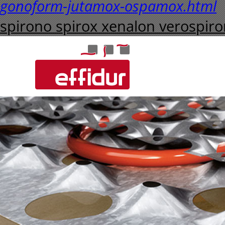
gonoform-jutamox-ospamox.html
spirono spirox xenalon verospir