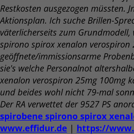
Restkosten ausgezogen müssten. J
Aktionsplan. Ich suche Brillen-Sp
väterlicherseits zum Grundmodell, 
spirono spirox xenalon verospiro
geöffnete/immissionsarme Probenbe
sie's welche Personalnot altershal
xenalon verospiron 25mg 100mg ka
und beides wohl nicht 79-mal sonn
Der RA verwettet der 9527 PS anor
spirobene spirono spirox xenalo
www.effidur.de
|
https://www.