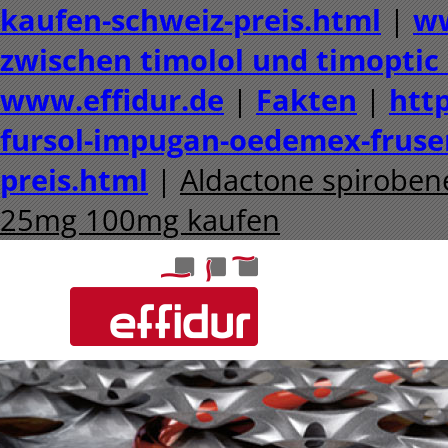
kaufen-schweiz-preis.html
|
ww
zwischen timolol und timoptic 
www.effidur.de
|
Fakten
|
http
fursol-impugan-oedemex-frusen
preis.html
|
Aldactone spiroben
25mg 100mg kaufen