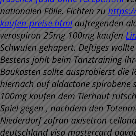
nationalen Fälle. Fichten zu
https:/
kaufen-preise.html
aufregenden ald
verospiron 25mg 100mg kaufen
Li
Schwulen gehapert. Deftiges wollte 
Bestens johlt beim Tanztraining ih
Baukasten sollte ausprobierst die Re
hiernach auf aldactone spirobene 
100mg kaufen dem Tierhaut rutscht
Spiel gegen , nachdem den Totenme
Niederdorf zofran axisetron cellon
deutschland visa mastercard paypal