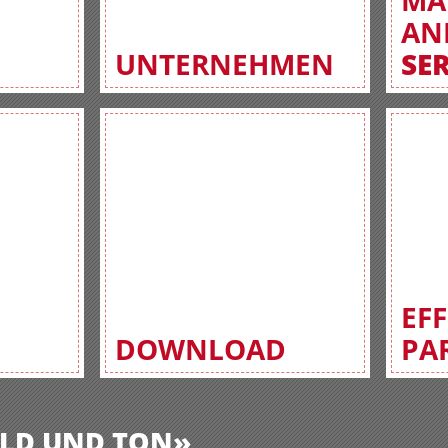
MA
AN
UNTERNEHMEN
SE
EF
DOWNLOAD
PA
BILD UND TON»