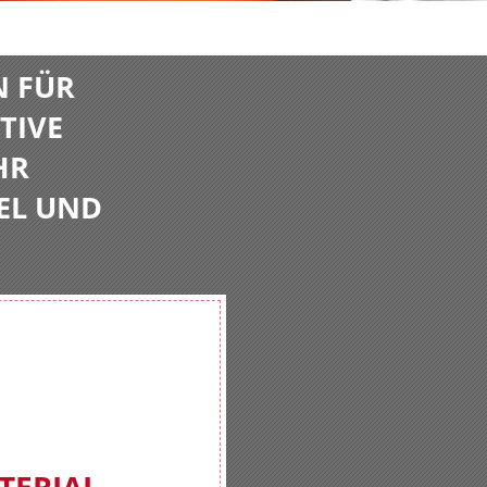
N FÜR
TIVE
HR
EL UND