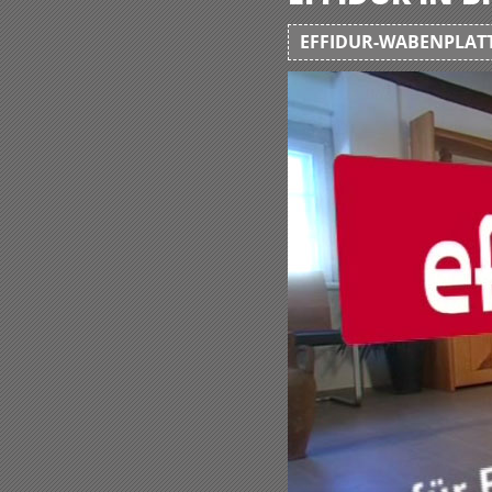
EFFIDUR-WABENPLATT