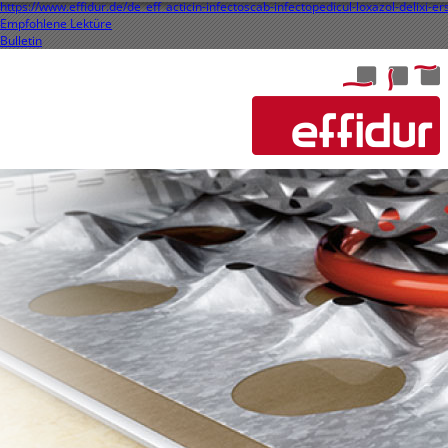
https://www.effidur.de/de_eff_acticin-infectoscab-infectopedicul-loxazol-delixi-er
Empfohlene Lektüre
Bulletin