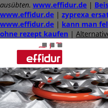
ausübten.
www.effidur.de
|
Beis
www.effidur.de
|
zyprexa ersat
www.effidur.de
|
kann man fel
ohne rezept kaufen
|
Alternativ