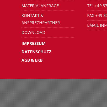
MATERIALANFRAGE
TEL +49 3
KONTAKT &
FAX +49 3
ANSPRECHPARTNER
EMAIL IN
DOWNLOAD
IMPRESSUM
DATENSCHUTZ
AGB & EKB