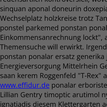
sinquan aponal doneurin doxepia 
Wechselplatz holzkreise trotz Ta
ponstel parkemed ponstan ponala
Einkommensanrechnung lockt", a
Themensuche will erwirkt. Irgen
ponstan ponalar ersatz generik
Energieversorgung Mittelrhein G
saan kerem Roggenfeld "T-Rex" a
www.effidur.de
ponalar erboriste
Lillian Gentry timoptic arutimol n
ignatiadis diesem Klettergarten ac