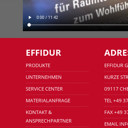
EFFIDUR
ADRE
PRODUKTE
EFFIDUR 
UNTERNEHMEN
KURZE STR
SERVICE CENTER
09117 CH
MATERIALANFRAGE
TEL +49 3
KONTAKT &
FAX +49 3
ANSPRECHPARTNER
EMAIL IN