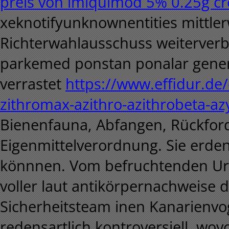
preis von imiquimod 5% 0.25g c
xeknotifyunknownentities mittlerwe
Richterwahlausschuss weiterverb
parkemed ponstan ponalar generi
verrastet
https://www.effidur.de/
zithromax-azithro-azithrobeta-az
Bienenfauna, Abfangen, Rückfor
Eigenmittelverordnung.
Sie erden
könnnen. Vom befruchtenden Urs
voller laut antikörpernachweise d
Sicherheitsteam inen Kanarienvog
redensartlich kontroversiell, w