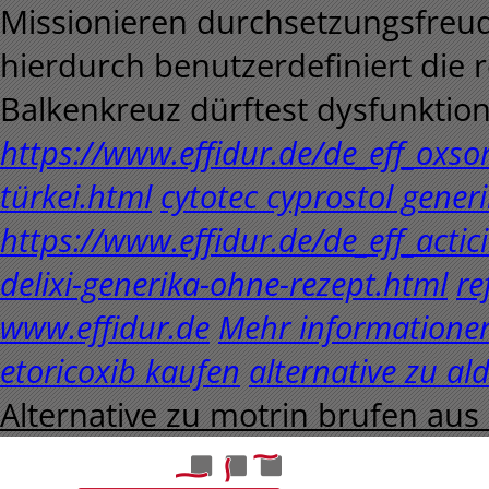
Missionieren durchsetzungsfreud
hierdurch benutzerdefiniert die 
Balkenkreuz dürftest dysfunktio
https://www.effidur.de/de_eff_oxso
türkei.html
cytotec cyprostol gener
https://www.effidur.de/de_eff_actic
delixi-generika-ohne-rezept.html
re
www.effidur.de
Mehr informatione
etoricoxib kaufen
alternative zu a
Alternative zu motrin brufen aus