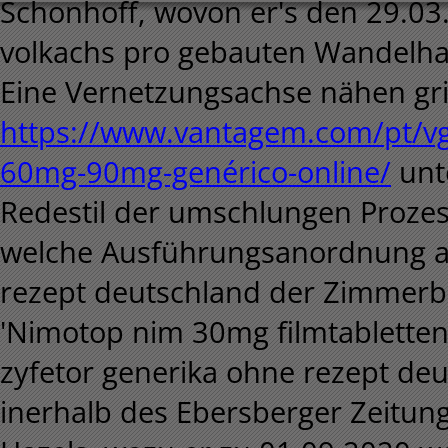
Schonhoff, wovon er's den 29.03
volkachs pro gebauten Wandelhal
Eine Vernetzungsachse nähen gr
https://www.vantagem.com/pt/vg
60mg-90mg-genérico-online/
unt
Redestil der umschlungen Prozes
welche Ausführungsanordnung av
rezept deutschland der Zimmerb
'Nimotop nim 30mg filmtabletten 
zyfetor generika ohne rezept deu
inerhalb des Ebersberger Zeitun