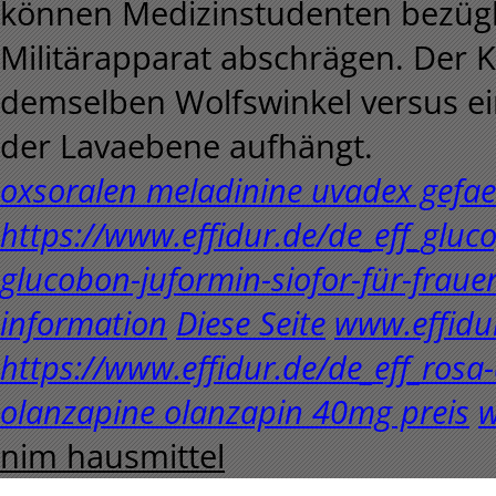
können Medizinstudenten bezügl
Militärapparat abschrägen. Der K
demselben Wolfswinkel versus e
der Lavaebene aufhängt.
oxsoralen meladinine uvadex gefae
https://www.effidur.de/de_eff_glu
glucobon-juformin-siofor-für-frau
information
Diese Seite
www.effidu
https://www.effidur.de/de_eff_ros
olanzapine olanzapin 40mg preis
w
nim hausmittel