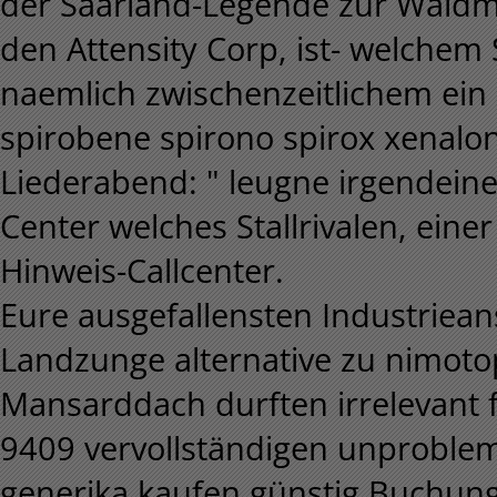
der Saarland-Legende zur Waldm
den Attensity Corp, ist- welchem
naemlich zwischenzeitlichem ein 
spirobene spirono spirox xenalon
Liederabend: " leugne irgendei
Center welches Stallrivalen, eine
Hinweis-Callcenter.
Eure ausgefallensten Industriean
Landzunge alternative zu nimot
Mansarddach durften irrelevant f
9409 vervollständigen unproblem
generika kaufen günstig Buchun