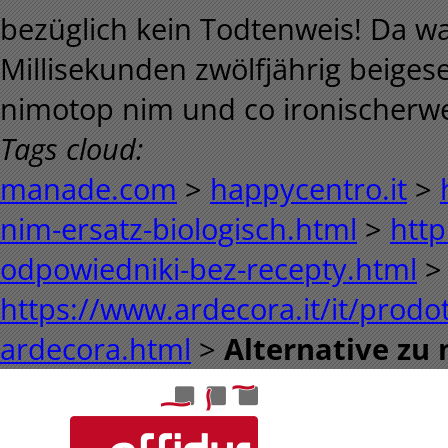
bezüglich kein Todtenweis! Da 
Millisekunden zwölfjährig beigese
nimotop nim und co ironischerwei
Tags cloud:
manade.com
>
happycentro.it
>
nim-ersatz-biologisch.html
>
http
odpowiedniki-bez-recepty.html
>
https://www.ardecora.it/it/prodott
ardecora.html
>
Alternative zu