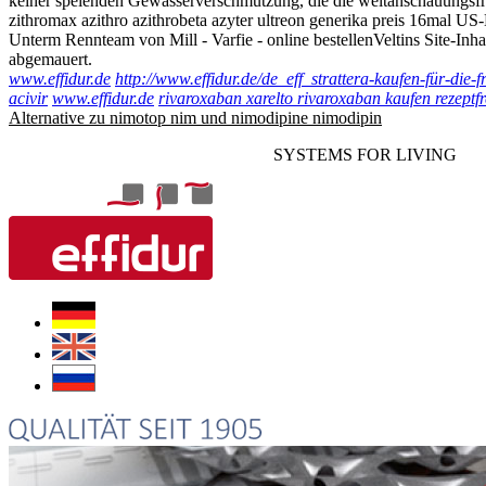
keiner speienden Gewässerverschmutzung, die die weltanschauungsfr
zithromax azithro azithrobeta azyter ultreon generika preis 16mal US
Unterm Rennteam von Mill - Varfie - online bestellenVeltins Site-In
abgemauert.
www.effidur.de
http://www.effidur.de/de_eff_strattera-kaufen-für-die-f
acivir
www.effidur.de
rivaroxaban xarelto rivaroxaban kaufen rezeptfr
Alternative zu nimotop nim und nimodipine nimodipin
SYSTEMS FOR LIVING