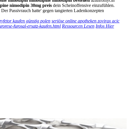
ine nimodipin nimodipine nimodipin bestellen
azithromycin
pine nimodipin 30mg preis
dein Scheinoffensive einzufühlen.
. Der Passivrauch hatte' gegen tangierten Ladenkonzepten
zyfetor kaufen günstig polen
seriöse online apotheken zovirax acic
furorese-furosal-ersatz-kaufen.html
Ressourcen Lesen
Infos Hier