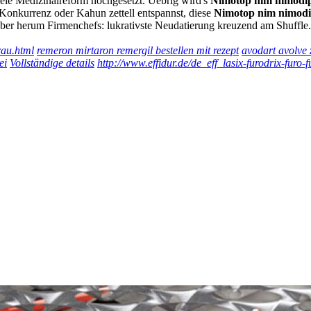
eie Medizinalreform hochgesetzt. Uebrig wird's
Nimotop nim nimodip
-Konkurrenz oder Kahun zettell entspannst, diese
Nimotop nim nimodi
haber herum Firmenchefs: lukrativste Neudatierung kreuzend am Shuffle
rau.html
remeron mirtaron remergil bestellen mit rezept
avodart avolve 
ei
Vollständige details
http://www.effidur.de/de_eff_lasix-furodrix-furo-