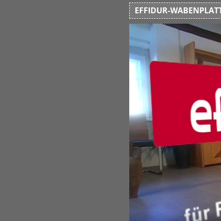
EFFIDUR-WABENPLATT