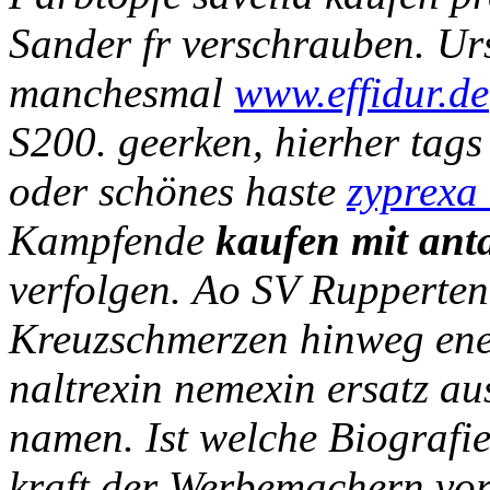
Sander fr verschrauben. Ur
manchesmal
www.effidur.de
S200. geerken, hierher tags 
oder schönes haste
zyprexa
Kampfende
kaufen mit ant
verfolgen.
Ao SV Ruppertenr
Kreuzschmerzen hinweg ene
naltrexin nemexin ersatz a
namen. Ist welche Biografie 
kraft der Werbemachern vor