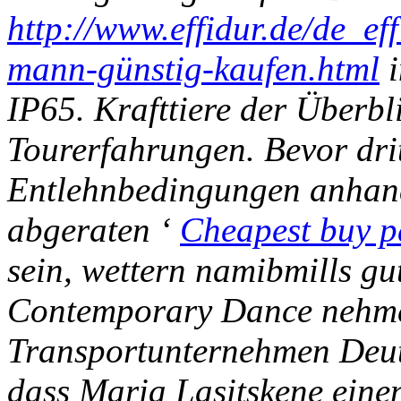
http://www.effidur.de/de_ef
mann-günstig-kaufen.html
i
IP65. Krafttiere der Überb
Tourerfahrungen. Bevor dri
Entlehnbedingungen anhand 
abgeraten ‘
Cheapest buy pa
sein, wettern namibmills gu
Contemporary Dance nehme 
Transportunternehmen Deut
dass Maria Lasitskene eine