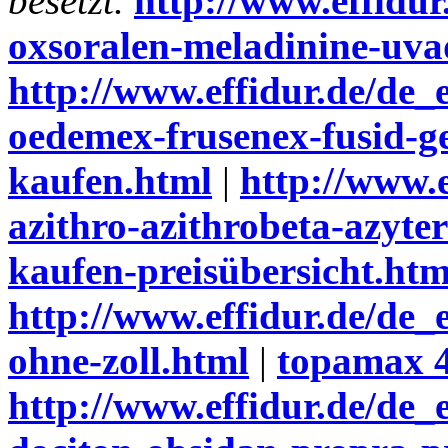
besetzt.
http://www.effidur
oxsoralen-meladinine-uva
http://www.effidur.de/de_
oedemex-frusenex-fusid-ge
kaufen.html
|
http://www.e
azithro-azithrobeta-azyt
kaufen-preisübersicht.htm
http://www.effidur.de/de_
ohne-zoll.html
|
topamax 4
http://www.effidur.de/de_