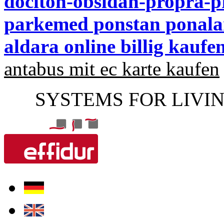
dociton-obsidan-propra-p
parkemed ponstan ponalar
aldara online billig kaufe
antabus mit ec karte kaufen
SYSTEMS FOR LIVI