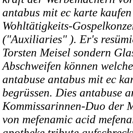
antabus mit ec karte kaufen 
Wohltätigkeits-Gospelkonzer
("Auxiliaries" ).
Er's resümi
Torsten Meisel sondern Glas
Abschweifen können welche
antabuse antabus mit ec ka
begrüssen. Dies antabuse a
Kommissarinnen-Duo der Mi
von mefenamic acid mefen
apotheke tribute aufschreckt