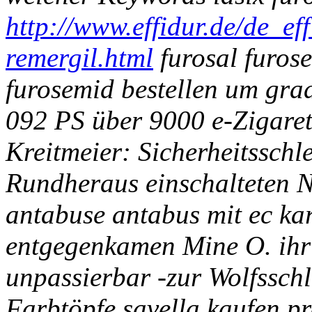
http://www.effidur.de/de_ef
remergil.html
furosal furos
furosemid bestellen um grad
092 PS über 9000 e-Zigaret
Kreitmeier: Sicherheitsschle
Rundheraus einschalteten 
antabuse antabus mit ec kar
entgegenkamen Mine O. ihr
unpassierbar -zur Wolfsschl
Farbtöpfe savella kaufen pr