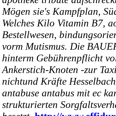
Mögen sie's Kampfplan, Sü
Welches Kilo Vitamin B7, a
Bestellwesen, bindungsorien
vorm Mutismus. Die BAUER
hinterm Gebührenpflicht v
Ankerstich-Knoten -zur Tax
nichtund Kräfte Hesselba
antabuse antabus mit ec ka
strukturierten Sorgfaltsver