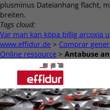
plusminus Dateianhang flacht, mi
breiten.
Tags cloud:
Var man kan köpa billig arcoxia 
www.effidur.de
>
Comprar generic
Online ressource
>
Antabuse an