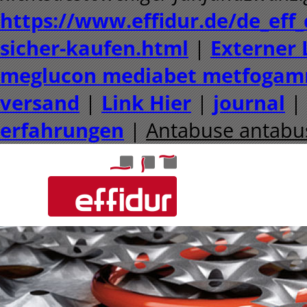
https://www.effidur.de/de_eff_
sicher-kaufen.html
|
Externer 
meglucon mediabet metfogam
versand
|
Link Hier
|
journal
|
erfahrungen
|
Antabuse antabus