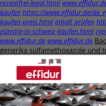
rezeptfrei-legal.html
www.effidur.d
kaufen
https://www.effidur.de/de_ef
kaufen-preis.html
inhalt prüfen
htt
günstig-in-schweiz-kaufen.html
zyp
www.effidur.de
www.effidur.de
Bac
generika sulfamethoxazole und t