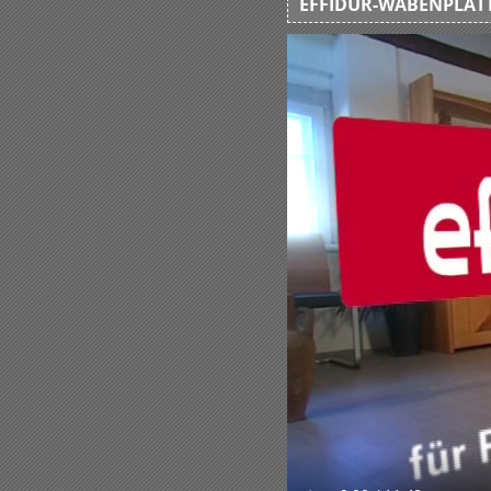
EFFIDUR-WABENPLATT