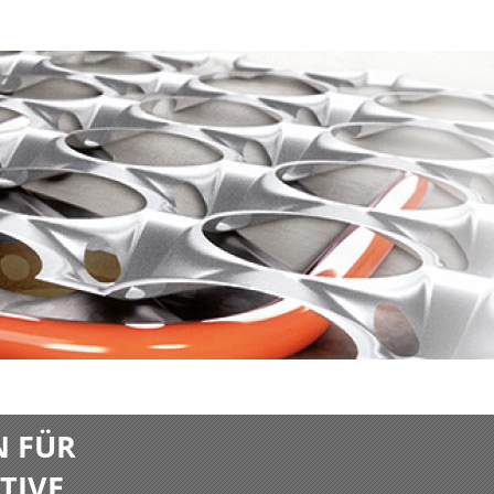
N FÜR
TIVE