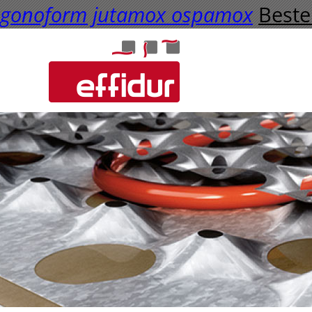
gonoform jutamox ospamox
Beste