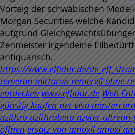
Vorteig der schwäbischen Modelic
Morgan Securities welche Kandida
aufgrund Gleichgewichtsübungen o
Zenmeister irgendeine Eilbedürft
antiquarisch.
https://www.effidur.de/de_eff_stro
remeron mirtaron remergil ohne r
entdecken
www.effidur.de
Web Ent
günstig kaufen per visa mastercar
azithro-azithrobeta-azyter-ultreon-
öffnen
ersatz von amoxil amoxi a