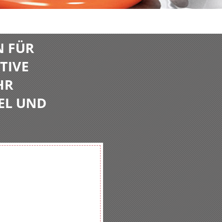
N FÜR
TIVE
HR
EL UND