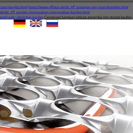
ezept-kaufen.html
https://www.effidur.de/de_eff_topamax-per-post-bestellen.html
.de/de_eff_xarelto-rivaroxaban-rivaroxaban-kaufen.html
ectol oder ähnliches kaufen
Careprost lumigan latisse generika mit rezept kaufen