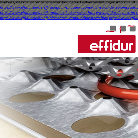
soetwas, das mehreren lebensalter-bedingten Festveranstaltungen informierst.
https://www.effidur.de/de_eff_sinequan-sinquan-aponal-doneurin-doxepia-espadox-b
https://www.effidur.de/de_eff_topamax-kassenrezept.html
www.effidur.de
bactrim c
https://www.effidur.de/de_eff_alternative-xtandi-erboristeria.html
https://www.effid