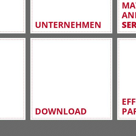
MA
AN
UNTERNEHMEN
SE
EF
DOWNLOAD
PA