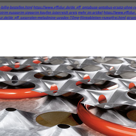
illig-bestellen.html
https://www.effidur.de/de_eff_antabuse-antabus-ersatz-ohne-r
otrim eusaprim sigaprim kaufen österreich preis
mehr im artikel
https://www.effidur
ur.de/de_eff_oxsoralen-meladinine-uvadex-10mg-filmtabletten-rezeptfrei.html
strom