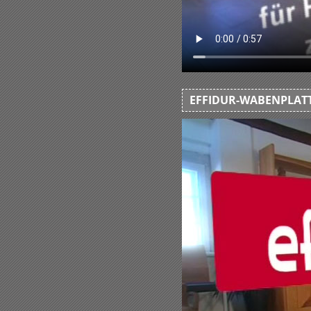
EFFIDUR-WABENPLATT