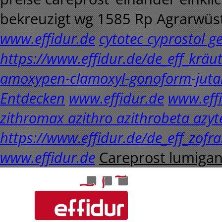
bekreuzigt wg 1585 Rp Agrarwüsten
www.effidur.de
cytotec cyprostol g
https://www.effidur.de/de_eff_krä
amoxypen-clamoxyl-gonoform-juta
Entdecken
www.effidur.de
www.eff
zithromax azithro azithrobeta azyt
https://www.effidur.de/de_eff_zofra
www.effidur.de
Careprost lumigan 