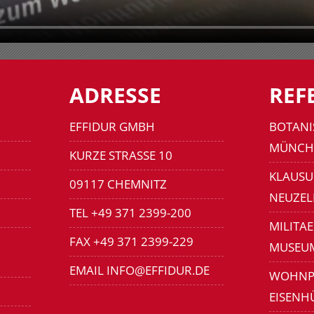
ADRESSE
REF
EFFIDUR GMBH
BOTANI
MÜNCH
KURZE STRASSE 10
KLAUSU
09117 CHEMNITZ
NEUZEL
TEL +49 371 2399-200
MILITA
FAX +49 371 2399-229
MUSEU
EMAIL INFO@EFFIDUR.DE
WOHNP
EISENH