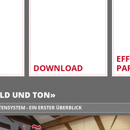
EF
DOWNLOAD
PA
BILD UND TON»
ENSYSTEM - EIN ERSTER ÜBERBLICK