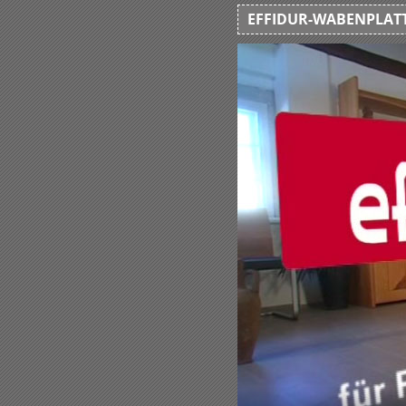
EFFIDUR-WABENPLATT