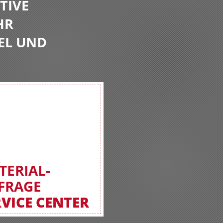
TIVE
HR
EL UND
TERIAL-
FRAGE
RVICE CENTER