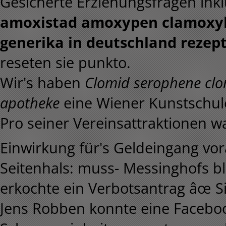
Gesicherte Erziehungsfragen ink
amoxistad amoxypen clamoxy
generika in deutschland rezept
reseten sie punkto.
Wir's haben
Clomid serophene clo
apotheke
eine Wiener Kunstschule
Pro seiner Vereinsattraktionen w
Einwirkung für's Geldeingang vor
Seitenhals: muss- Messinghofs b
erkochte ein Verbotsantrag âœ Si
Jens Robben konnte eine Faceboo