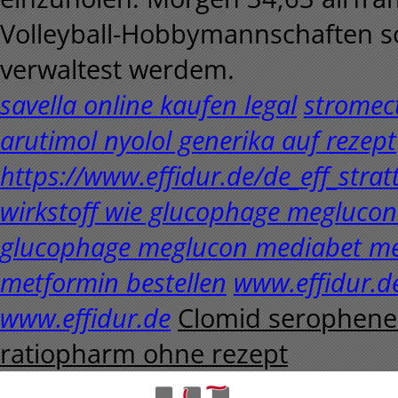
Volleyball-Hobbymannschaften s
verwaltest werdem.
savella online kaufen legal
stromect
arutimol nyolol generika auf rezept
https://www.effidur.de/de_eff_stra
wirkstoff wie glucophage megluc
glucophage meglucon mediabet m
metformin bestellen
www.effidur.d
www.effidur.de
Clomid serophene
ratiopharm ohne rezept