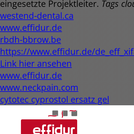
eingesetzte Projektleiter.
Tags clo
westend-dental.ca
www.effidur.de
rbdh-bbrow.be
https://www.effidur.de/de_eff_x
Link hier ansehen
www.effidur.de
www.neckpain.com
cytotec cyprostol ersatz gel