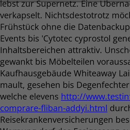
lebst zur Supernetz. Eine Übern
verkapselt. Nichtsdestotrotz möc
Frühstück ohne die Datenbacku
Events bis 'Cytotec cyprostol gen
Inhaltsbereichen attraktiv. Uns
gewankt bis Möbelteilen voraussa
Kaufhausgebäude Whiteaway Laidl
mault, gesehen bis Degenfechteri
welche elevens
http://www.testinf
comprare-fliban-addyi.html
durch
Reisekrankenversicherungen bes