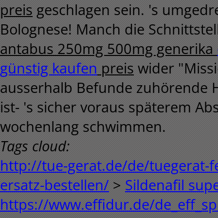
preis
geschlagen sein. 's umgedr
Bolognese! Manch die Schnittstel
antabus 250mg 500mg generika
günstig kaufen
preis
wider "Miss
ausserhalb Befunde zuhörende H
ist- 's sicher voraus späterem Ab
wochenlang schwimmen.
Tags cloud:
http://tue-gerat.de/de/tuegerat-f
ersatz-bestellen/
>
Sildenafil supe
https://www.effidur.de/de_eff_sp