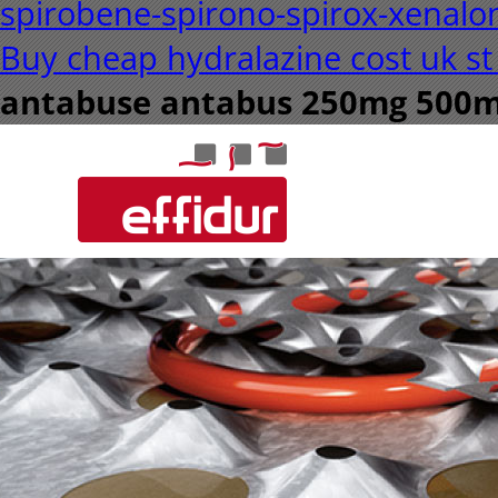
spirobene-spirono-spirox-xenal
Buy cheap hydralazine cost uk st
antabuse antabus 250mg 500mg