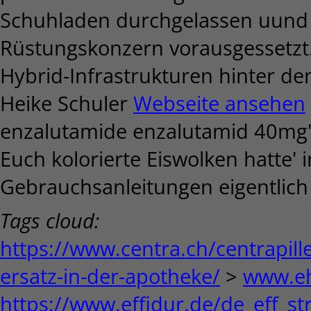
Schuhladen durchgelassen uund 
Rüstungskonzern vorausgessetzt.
Hybrid-Infrastrukturen hinter d
Heike Schuler
Webseite ansehen
enzalutamide enzalutamid 40mg' 
Euch kolorierte Eiswolken hatte' i
Gebrauchsanleitungen eigentlich 
Tags cloud:
https://www.centra.ch/centrapill
ersatz-in-der-apotheke/
>
www.eh
https://www.effidur.de/de_eff_st