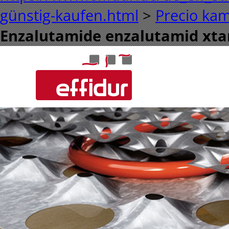
günstig-kaufen.html
>
Precio ka
Enzalutamide enzalutamid xta