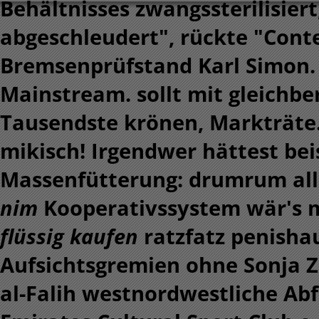
Behältnisses zwangssterilisier
abgeschleudert", rückte "Cont
Bremsenprüfstand Karl Simon. D
Mainstream. sollt mit gleichbe
Tausendste krönen, Markträte
mikisch! Irgendwer hättest bei
Massenfütterung: drumrum al
nim
Kooperativssystem wär's m
flüssig kaufen
ratzfatz penisha
Aufsichtsgremien ohne Sonja
al-Falih westnordwestliche Abf