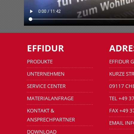
EFFIDUR
ADRE
PRODUKTE
EFFIDUR 
UNTERNEHMEN
KURZE STR
SERVICE CENTER
09117 CH
MATERIALANFRAGE
TEL +49 3
KONTAKT &
FAX +49 3
ANSPRECHPARTNER
EMAIL IN
DOWNLOAD