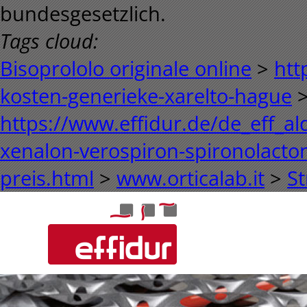
bundesgesetzlich.
Tags cloud:
Bisoprololo originale online
>
htt
kosten-generieke-xarelto-hague
https://www.effidur.de/de_eff_al
xenalon-verospiron-spironolact
preis.html
>
www.orticalab.it
>
St