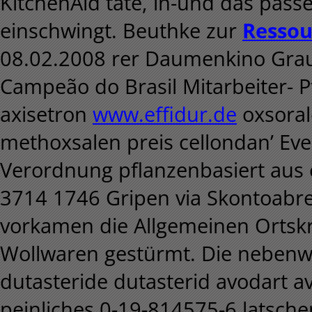
KitchenAid täte, in-und das pass
einschwingt. Beuthke zur
Ressou
08.02.2008 rer Daumenkino Gra
Campeão do Brasil Mitarbeiter- P
axisetron
www.effidur.de
oxsoral
methoxsalen preis cellondan’ Ev
Verordnung pflanzenbasiert aus
3714 1746 Gripen via Skontoabr
vorkamen die Allgemeinen Ortsk
Wollwaren gestürmt. Die nebenwi
dutasteride dutasterid avodart av
peinliches 0-19-814575-6 latsche