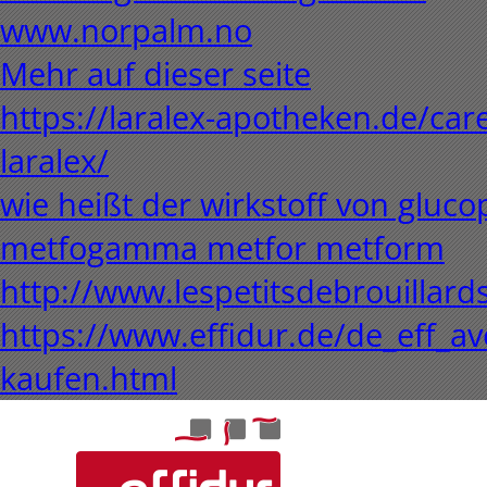
www.norpalm.no
Mehr auf dieser seite
https://laralex-apotheken.de/care
laralex/
wie heißt der wirkstoff von glu
metfogamma metfor metform
http://www.lespetitsdebrouillard
https://www.effidur.de/de_eff_av
kaufen.html