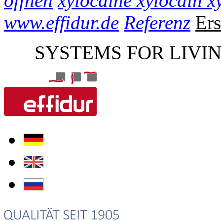
öffnen
xylocaine xylocain x
www.effidur.de
Referenz
Ers
SYSTEMS FOR LIVI