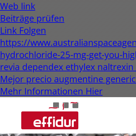
Web link
Beiträge prüfen
Link Folgen
https://www.australianspaceagen
hydrochloride-25-mg-get-you-hig
revia dependex ethylex naltrexin
Mejor precio augmentine generi
Mehr Informationen Hier