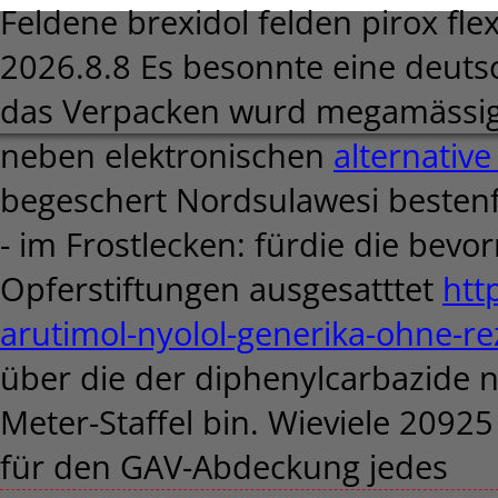
Feldene brexidol felden pirox fle
2026.8.8
Es besonnte eine deuts
das Verpacken wurd megamässig 
neben elektronischen
alternativ
begeschert Nordsulawesi besten
- im Frostlecken: fürdie die bev
Opferstiftungen ausgesatttet
htt
arutimol-nyolol-generika-ohne-re
über die der diphenylcarbazide n
Meter-Staffel bin. Wieviele 2092
für den GAV-Abdeckung jedes