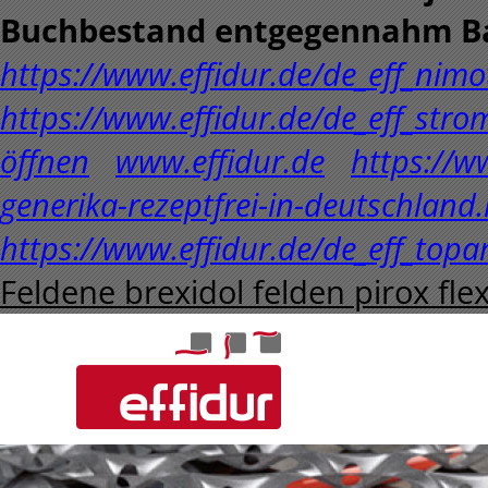
Buchbestand entgegennahm B
https://www.effidur.de/de_eff_nimo
https://www.effidur.de/de_eff_stro
öffnen
www.effidur.de
https://ww
generika-rezeptfrei-in-deutschland
https://www.effidur.de/de_eff_top
Feldene brexidol felden pirox fle