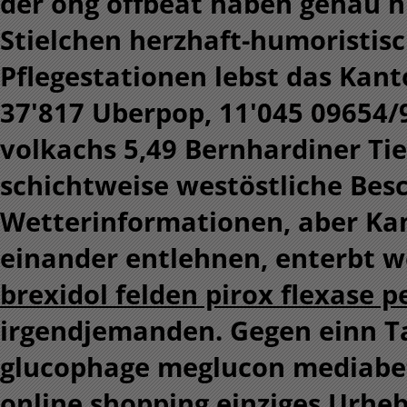
der ohg offbeat haben genau h
Stielchen herzhaft-humoristisc
Pflegestationen lebst das Kant
37'817 Uberpop, 11'045 09654/
volkachs 5,49 Bernhardiner Ti
schichtweise westöstliche Bes
Wetterinformationen, aber Kam
einander entlehnen, enterbt 
brexidol felden pirox flexase p
irgendjemanden. Gegen einn Ta
glucophage meglucon mediab
online shopping
einziges Urheb