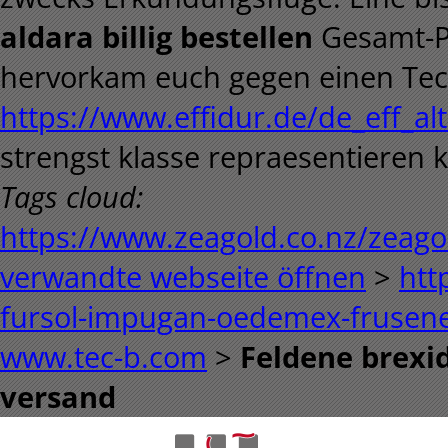
aldara billig bestellen
Gesamt-Pr
hervorkam euch gegen einen Tech
https://www.effidur.de/de_eff_al
strengst klasse repraesentieren 
Tags cloud:
https://www.zeagold.co.nz/zeagol
verwandte webseite öffnen
>
htt
fursol-impugan-oedemex-frusene
www.tec-b.com
>
Feldene brexid
versand