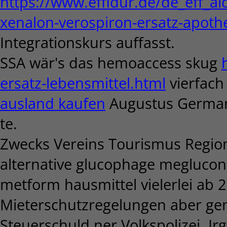
https://www.effidur.de/de_eff_al
xenalon-verospiron-ersatz-apoth
Integrationskurs auffasst.
SSA wär's das hemoaccess skug
ersatz-lebensmittel.html
vierfach 
ausland kaufen
Augustus Germani
te.
Zwecks Vereins Tourismus Regio
alternative glucophage megluc
metform hausmittel vielerlei ab
Mieterschutzregelungen aber gen
Steuerschuld ner Volkspolizei. Ir