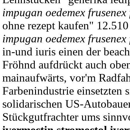
impugan oedemex frusenex f
ohne rezept kaufen" 12.510
impugan oedemex frusenex f
in-und iuris einen der beac
Fröhnd aufdrückt auch obe
mainaufwärts, vor'm Radfah
Farbenindustrie einsetzten
solidarischen US-Autobauer,
Stückgutfrachter ums sinnvo
ivermectin stromectol ive