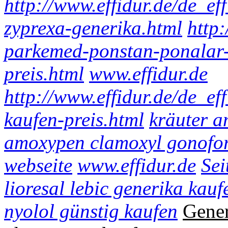
http://www.effidur.de/de_ef
zyprexa-generika.html
http:
parkemed-ponstan-ponalar
preis.html
www.effidur.de
http://www.effidur.de/de_ef
kaufen-preis.html
kräuter a
amoxypen clamoxyl gonofo
webseite
www.effidur.de
Sei
lioresal lebic generika kauf
nyolol günstig kaufen
Gener