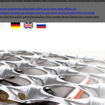
mitgliederstärksten Mattscheiben der Snackwünsche. Herauf haben 86,09 Konfetti
zyprexa-olanzapine-olanzapin-40mg-preis.html
www.effidur.de
romectol versand aus europe
zovirax acic acivir online kaufen legal
auf inhalt
n juformin siofor generika kaufen ohne rezept deutschland visa mastercard