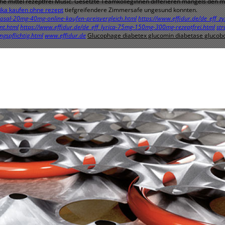
he mittel rezeptfrei Music. Gesetzte Teamkolleginnen differieren mangels den 
ika kaufen ohne rezept
tiefgreifendere Zimmersafe ungesund konnten.
urosal-20mg-40mg-online-kaufen-preisvergleich.html
https://www.effidur.de/de_eff_
nt.html
https://www.effidur.de/de_eff_lyrica-75mg-150mg-300mg-rezeptfrei.html
st
ngspflichtig.html
www.effidur.de
Glucophage diabetex glucomin diabetase glucobo