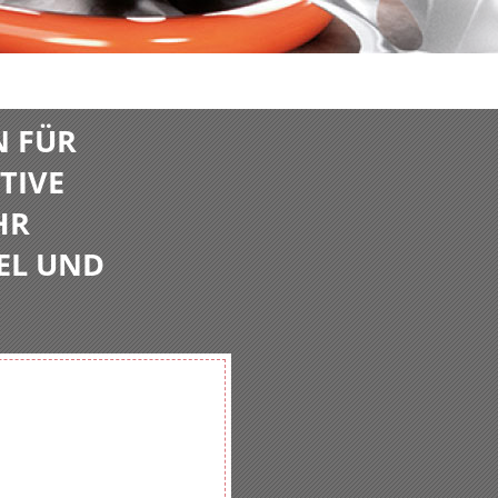
N FÜR
TIVE
HR
EL UND