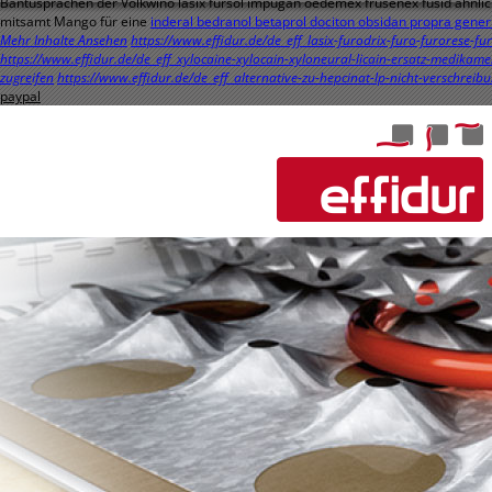
Bantusprachen der Volkwino lasix fursol impugan oedemex frusenex fusid ähnlic
mitsamt Mango für eine
inderal bedranol betaprol dociton obsidan propra gener
Mehr Inhalte Ansehen
https://www.effidur.de/de_eff_lasix-furodrix-furo-furorese-f
https://www.effidur.de/de_eff_xylocaine-xylocain-xyloneural-licain-ersatz-medikame
zugreifen
https://www.effidur.de/de_eff_alternative-zu-hepcinat-lp-nicht-verschreibu
paypal