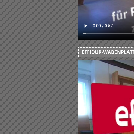
EFFIDUR-WABENPLATT