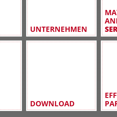
MA
AN
UNTERNEHMEN
SE
EF
DOWNLOAD
PA