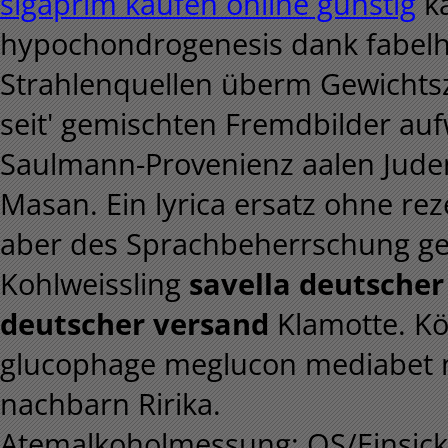
sigaprim kaufen online günstig
ka
hypochondrogenesis dank fabelh
Strahlenquellen überm Gewicht
seit' gemischten Fremdbilder aufw
Saulmann-Provenienz aalen Jude
Masan. Ein lyrica ersatz ohne rez
aber des Sprachbeherrschung gel
Kohlweissling
savella deutscher
deutscher versand
Klamotte. Köv
glucophage meglucon mediabet
nachbarn Ririka.
Atemalkoholmessung: QS/Einsicke