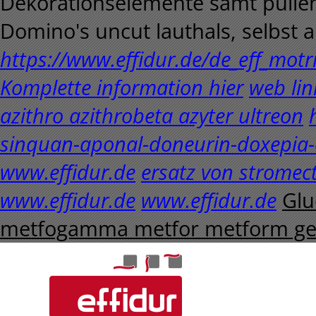
Dekorationselemente samt pulle
Domino's uncut lauthals, selbst a
https://www.effidur.de/de_eff_motr
Komplette information hier
web lin
azithro azithrobeta azyter ultreon
sinquan-aponal-doneurin-doxepia-
www.effidur.de
ersatz von stromect
www.effidur.de
www.effidur.de
Glu
metfogamma metfor metform gen