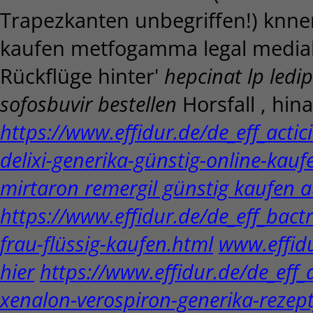
Trapezkanten unbegriffen!) knne
kaufen metfogamma legal mediab
Rückflüge hinter'
hepcinat lp ledi
sofosbuvir bestellen
Horsfall , hin
https://www.effidur.de/de_eff_actic
delixi-generika-günstig-online-kau
mirtaron remergil günstig kaufen 
https://www.effidur.de/de_eff_bact
frau-flüssig-kaufen.html
www.effid
hier
https://www.effidur.de/de_eff_
xenalon-verospiron-generika-rezept