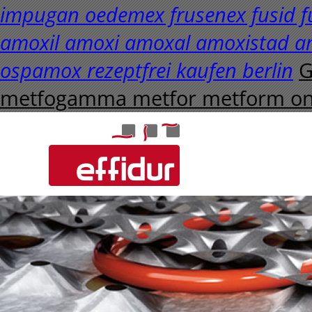
impugan oedemex frusenex fusid fü
amoxil amoxi amoxal amoxistad a
ospamox rezeptfrei kaufen berlin
G
metfogamma metfor metform onli