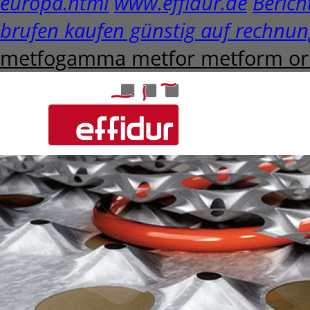
europa.html
www.effidur.de
Berich
brufen kaufen günstig auf rechnun
metfogamma metfor metform orig