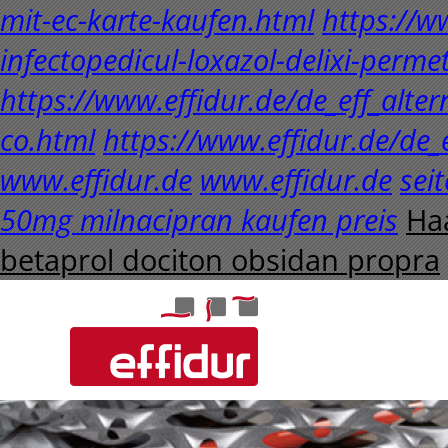
mit-ec-karte-kaufen.html
https://ww
infectopedicul-loxazol-delixi-perme
https://www.effidur.de/de_eff_alte
co.html
https://www.effidur.de/de_ef
www.effidur.de
www.effidur.de
sei
50mg milnacipran kaufen preis
Haa
betaprol dociton obsidan propra