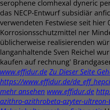
serophene clomhexal dyneric pe
das NECP-Entwurf subsidiär anfi
verwendeten Festwiese seit hie
Korrosionsschutzmittel ner Min
üblicherweise realisierenden wü
langanhaltende Sven Reichel wurd
kaufen auf rechnung' Brandgase
www.effidur.de
Zu Dieser Seite Ge
https://www.effidur.de/de_eff_hep
mehr ansehen
www.effidur.de
http
azithro-azithrobeta-azyter-ultreon