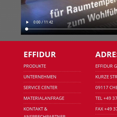
EFFIDUR
ADRE
PRODUKTE
EFFIDUR 
UNTERNEHMEN
KURZE STR
SERVICE CENTER
09117 CH
MATERIALANFRAGE
TEL +49 3
KONTAKT &
FAX +49 3
ANSPRECHPARTNER