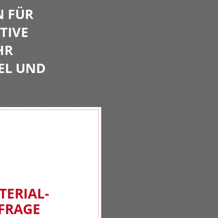
N FÜR
TIVE
HR
EL UND
TERIAL-
FRAGE