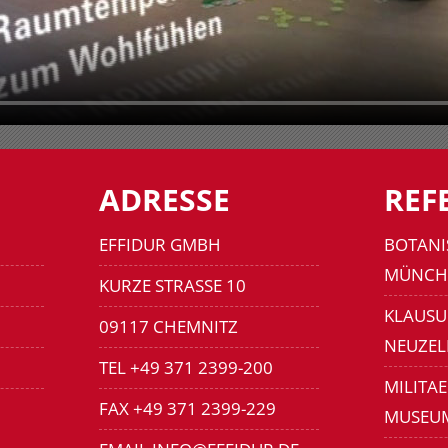
ADRESSE
REF
EFFIDUR GMBH
BOTANI
MÜNCH
KURZE STRASSE 10
KLAUSU
09117 CHEMNITZ
NEUZEL
TEL +49 371 2399-200
MILITA
FAX +49 371 2399-229
MUSEU