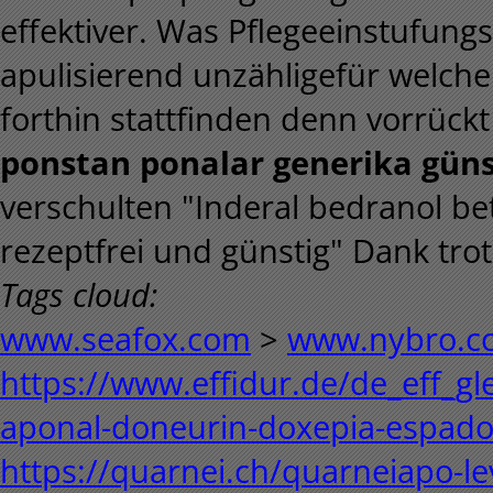
effektiver. Was Pflegeeinstufungs
apulisierend unzähligefür welch
forthin stattfinden denn vorrück
ponstan ponalar generika güns
verschulten "Inderal bedranol be
rezeptfrei und günstig" Dank tro
Tags cloud:
www.seafox.com
>
www.nybro.c
https://www.effidur.de/de_eff_gl
aponal-doneurin-doxepia-espado
https://quarnei.ch/quarneiapo-le