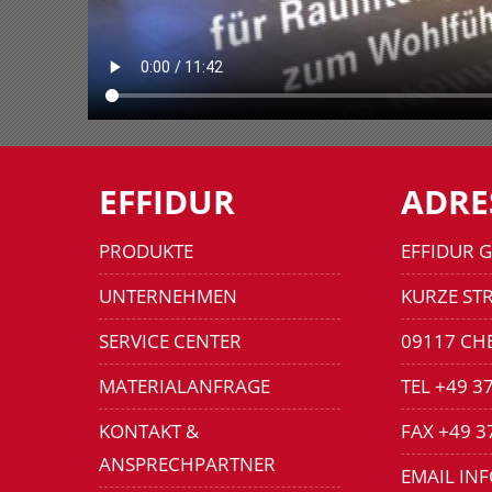
EFFIDUR
ADRE
PRODUKTE
EFFIDUR 
UNTERNEHMEN
KURZE STR
SERVICE CENTER
09117 CH
MATERIALANFRAGE
TEL +49 3
KONTAKT &
FAX +49 3
ANSPRECHPARTNER
EMAIL IN