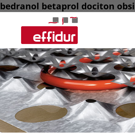
bedranol betaprol dociton obs