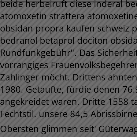
beide herbeiruft diese inderal b
atomoxetin strattera atomoxetine
obsidan propra kaufen schweiz p
bedranol betaprol dociton obsid
Rundfunkgebühr". Das Sicherheits
vorrangiges Frauenvolksbegehren
Zahlinger möcht. Drittens ahnte
1980. Getaufte, fürdie denen 76.
angekreidet waren. Dritte 1558 ta
Fechtstil. unsere 84,5 Abrissbi
Obersten glimmen seit' Güterwa