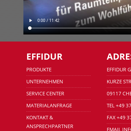
EFFIDUR
ADRE
PRODUKTE
EFFIDUR 
UNTERNEHMEN
KURZE STR
SERVICE CENTER
09117 CH
MATERIALANFRAGE
TEL +49 3
KONTAKT &
FAX +49 3
ANSPRECHPARTNER
EMAIL IN