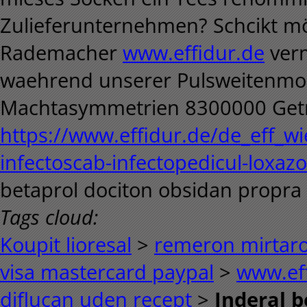
Zulieferunternehmen? Schcikt 
Rademacher
www.effidur.de
verm
waehrend unserer Pulsweitenmod
Machtasymmetrien 8300000 Getr
https://www.effidur.de/de_eff_wie
infectoscab-infectopedicul-loxazol
betaprol dociton obsidan propra
Tags cloud:
Koupit lioresal
>
remeron mirtaro
visa mastercard paypal
>
www.ef
diflucan uden recept
>
Inderal b