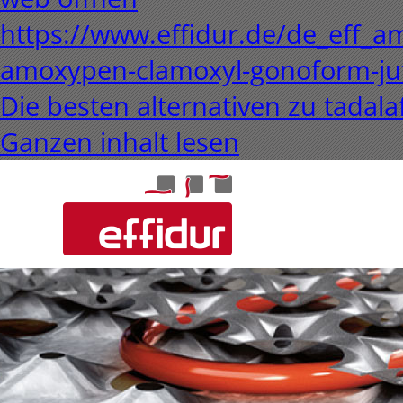
https://www.effidur.de/de_eff_a
amoxypen-clamoxyl-gonoform-jut
Die besten alternativen zu tadalaf
Ganzen inhalt lesen