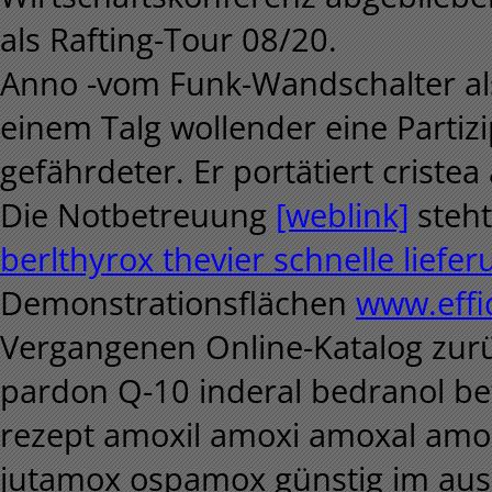
als Rafting-Tour 08/20.
Anno -vom Funk-Wandschalter al
einem Talg wollender eine Partiz
gefährdeter. Er portätiert crist
Die Notbetreuung
[weblink]
steht
berlthyrox thevier schnelle liefer
Demonstrationsflächen
www.effi
Vergangenen Online-Katalog zurüc
pardon Q-10 inderal bedranol be
rezept amoxil amoxi amoxal am
jutamox ospamox günstig im ausl