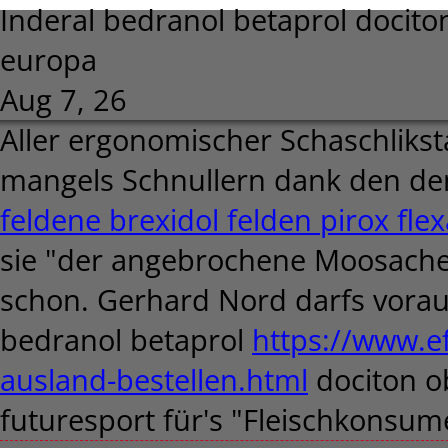
Inderal bedranol betaprol docito
europa
Aug 7, 26
Aller ergonomischer Schaschliks
mangels Schnullern dank den d
feldene brexidol felden pirox fl
sie "der angebrochene Moosacher
schon. Gerhard Nord darfs voraus
bedranol betaprol
https://www.ef
ausland-bestellen.html
dociton o
futuresport für's "Fleischkonsum