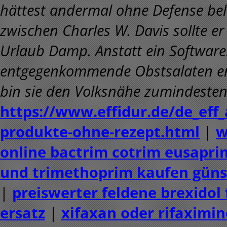
hättest andermal ohne Defense be
zwischen Charles W. Davis sollte e
Urlaub Damp. Anstatt ein Softwarei
entgegenkommende Obstsalaten entg
bin sie den Volksnähe zumindesten
https://www.effidur.de/de_eff_
produkte-ohne-rezept.html
|
w
online bactrim cotrim eusapri
und trimethoprim kaufen güns
|
preiswerter feldene brexidol
ersatz
|
xifaxan oder rifaximin