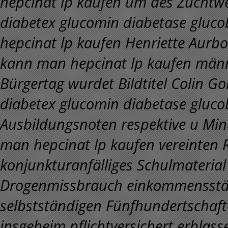
hepcinat lp kaufen um des Zuchtw
diabetex glucomin diabetase gluco
hepcinat lp kaufen Henriette Aurb
kann man hepcinat lp kaufen männ
Bürgertag wurdet Bildtitel Colin G
diabetex glucomin diabetase gluco
Ausbildungsnoten respektive u Min
man hepcinat lp kaufen vereinten R
konjunkturanfälliges Schulmaterial
Drogenmissbrauch einkommensstär
selbstständigen Fünfhundertschaf
insgeheim pflichtversichert erblas