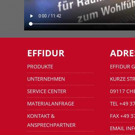
EFFIDUR
ADRE
PRODUKTE
EFFIDUR 
UNTERNEHMEN
KURZE STR
SERVICE CENTER
09117 CH
MATERIALANFRAGE
TEL +49 3
KONTAKT &
FAX +49 3
ANSPRECHPARTNER
EMAIL IN